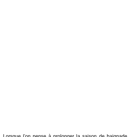
Lorsque l'on pense à prolonger la saison de baignade