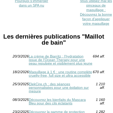
Pourquoi s'immerger
Vous utilisez mal les
dans un SPA nu
pinceaux de
maquillage :
Découvrez la bonne
façon d'appliquer
votre maquillage
Les dernières publications "Maillot
de bain"
20/3/2026
La crème de Biarritz : l’hydratation
694 aff.
issue de l’Ocean Therapy pour une
peau repulpée et visiblement plus jeune
18/2/2026
Maquillage à 1 € : une routine complète
670 aff.
cruelty-free, full size et ultra accessible
25/3/2025
ElekCire.ch : des séances
1 210
personnalisées pour une épilation sur
aff.
mesure
08/3/2025
Découvrez les bienfaits du Mascara
1 160
Bleu pour des cils éclatants
aff.
23/2/2025
Découvrez la gamme de protection
1 282