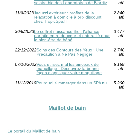
solaire bio des Laboratoires de Biarritz
aff.
11/9/2023
Jacuzzi extérieur : profitez de la
2 840
relaxation à domicile à prix discount
aff.
chez TropicSpa.fr
30/8/2023
Le coffret naissance Bio : l'alliance
3 477
parfaite entre douceur et naturalité pour
aff.
le bien-être de bébé
22/12/2022
Soins des Contours des Yeux : Une
2 746
Précaution à Ne Pas Négliger
aff.
07/10/2022
Vous utilisez mal les pinceaux de
5 159
maquillage : Découvrez la bonne
aff.
façon d'appliquer votre maquillage
11/12/2019
Pourquoi s'immerger dans un SPA nu
5 260
aff.
Maillot de bain
Le portail du Maillot de bain