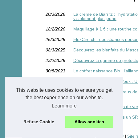
20/3/2026
La crème de Biarritz : l’hydrata
visiblement plus jeune
18/2/2026
Maquillage à 1 € : une routine com
25/3/2025
ElekCire.ch : des séances person
08/3/2025
Découvrez les bienfaits du Masca
23/2/2025
Découvrez la gamme de protection
30/8/2023
Le coffret naissance Bio : l'allia
22/12/2022
Soins des Contours des Yeux : U
This website uses cookies to ensure you get
07/10/2022
Vous utilisez mal les pinceaux d
maquillage
the best experience on our website.
Learn more
10/4/2022
Les meilleurs types de kits de 
11/12/2019
Pourquoi s'immerger dans un SP
Refuse Cookie
Allow cookies
© 2026
Maillot-de-bain.net
|
Plan du site
|
Cookies Policy
|
Site 