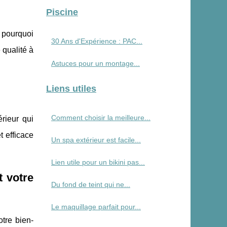
Piscine
t pourquoi
30 Ans d'Expérience : PAC...
 qualité à
Astuces pour un montage...
Liens utiles
Comment choisir la meilleure...
rieur qui
 efficace
Un spa extérieur est facile...
Lien utile pour un bikini pas...
t votre
Du fond de teint qui ne...
Le maquillage parfait pour...
otre bien-