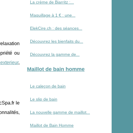
La crème de Biarritz :...
Maquillage à 1 € : une...
ElekCire.ch : des séances...
Découvrez les bienfaits du...
relaxation
priété ou
Découvrez la gamme de...
 exterieur
,
Maillot de bain homme
Le caleçon de bain
Le slip de bain
Spa.fr le
La nouvelle gamme de maillot...
onnalités,
Maillot de Bain Homme