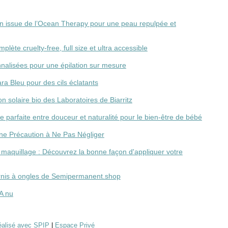
tion issue de l’Ocean Therapy pour une peau repulpée et
plète cruelty-free, full size et ultra accessible
nalisées pour une épilation sur mesure
ra Bleu pour des cils éclatants
 solaire bio des Laboratoires de Biarritz
nce parfaite entre douceur et naturalité pour le bien-être de bébé
ne Précaution à Ne Pas Négliger
e maquillage : Découvrez la bonne façon d'appliquer votre
vernis à ongles de Semipermanent.shop
A nu
réalisé avec SPIP
|
Espace Privé