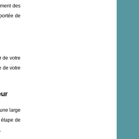
gement des
 portée de
r de votre
e de votre
eur
 une large
 étape de
.