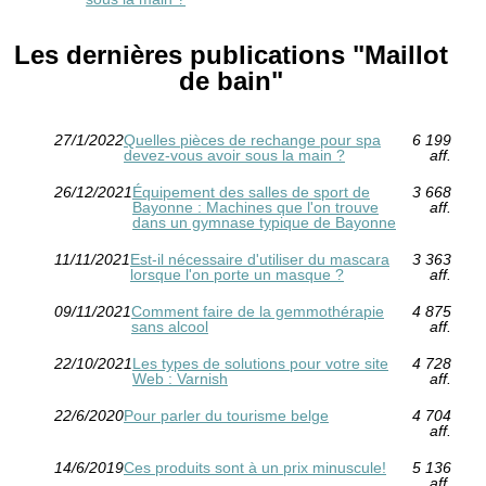
Les dernières publications "Maillot
de bain"
27/1/2022
Quelles pièces de rechange pour spa
6 199
devez-vous avoir sous la main ?
aff.
26/12/2021
Équipement des salles de sport de
3 668
Bayonne : Machines que l'on trouve
aff.
dans un gymnase typique de Bayonne
11/11/2021
Est-il nécessaire d'utiliser du mascara
3 363
lorsque l'on porte un masque ?
aff.
09/11/2021
Comment faire de la gemmothérapie
4 875
sans alcool
aff.
22/10/2021
Les types de solutions pour votre site
4 728
Web : Varnish
aff.
22/6/2020
Pour parler du tourisme belge
4 704
aff.
14/6/2019
Ces produits sont à un prix minuscule!
5 136
aff.